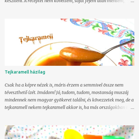
készíteni. A receptet nem követtem, saját fejem után mentem,
valamint az is különbség, hogy a tésztát nejlonzacskókba töltve,
egymás mellé húzott csíkokkal sütöttem meg gáztepsiben, így
sűrűbben csíkos tésztát kaptam. 6 tojás szétválasztva 120 g
kristálycukor 120 g liszt 1 tasak sütőpor 1 teáskanál reszelt
citromhéj 50 g darált dió 20 g kakaó (holland) A fehérjét a cukor
felével és egy csipet sóval verjük kemény habbá. A sárgáját a
másik fele cukorral keverjük habosra a citromhéjjal, majd lazán
forgassuk össze a liszttel és sütőporral, gyengéden adjuk hozzá a
habot. vegyük háromfelé, egyik marad sima, másikba forgassuk a
Tejkaramell házilag
diót, harmadikba a kakaót. Külön-külön töltsük nejlontasakba,
csomózzuk el a száját, vágjuk le a sarkát. Sütőpapírral bélelt
Csak ha a képre nézek is, máris érzem a semmivel össze nem
gáztepsibe sűr...
téveszthető ízét. Imádom! Jó, tudom, tudom, mostanság muszáj
mindennek nem magyar gyökeret találni, és kövezzetek meg, de a
tejkaramell nekem tejkaramell akkor is, ha más országokban is
meg tudják csinálni, esetleg két részletben (először sűrített tej,
majd abból karamell, azaz félútig ipari, majd aztán házi), és ha
mondjuk úgy sokkal csinosabban csengő neve van: dulce de leche.
Ami édes tejet jelent... azaz semmi tulajdonnév, vagy