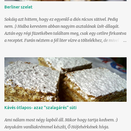
sütőport, és nem agyonkeverve összeállítjuk. Vajazott, lisztezett -
Berliner szelet
vagy sütőpapírral bélelt - tepsiben (20*30 cm) 180°C-on kisütjük.
Deszkára borítva kihűtjük, majd kockákra vágjuk. Alaposan el kell
Sokáig azt hittem, hogy ez egyenlő a diós rácsos sütivel. Pedig
kenni a tésztát, kissé homorúra, ...
nem. :) Hiába kerestem abban nagyim asztalának ízét-állagát.
Aztán egy régi füzetkében találtam meg, csak egy cetlire firkantva
a receptet. Furán néztem a fél liter vízre a töltelékhez, de mivel
bevállalós vagyok, megcsináltam. És igen, ez az. Megtaláltam. És
nem is bonyolult. :) Mivel húgomékhoz készültünk látogatóba,
elvittem nekik. Nem sokáig maradt tele a tálca. :)) Tészta I. 300 g
liszt 200 g vaj 100 g porcukor 50 g darált dió vaníliás cukor lekvár
(fél üvegnyi házi, barack) Töltelék 500 ml víz 150 g cukor 250 g
darált dió 250 g zsemlemorzsa 1 teáskanál fahéj csipet őrölt
szegfűszeg 1 citrom reszelt héja Tészta II. 3 tojás 80 g liszt 60 g
cukor Az első tésztából sima linzert gyúrunk. Először a hideg vajat
elmorzsoljuk a liszttel, majd jöhet a porcukor, vaníliás cukor és a
Kávés ötlapos- azaz "szalagárés" süti
dió. Addig gyúrjuk, míg összeáll, majd pár órára hűtőbe tesszük.
Addig elkészítjük a tölteléket. A vizet felforraljuk a cukorral, és a ...
Ami nálam most négy lapból áll. Mikor hogy tartja kedvem. :)
Anyukám vaníliakrémmel készíti, Ő Hófehérkének hívja.