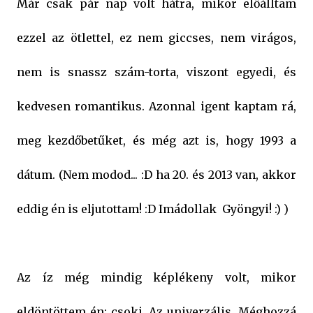
Már csak pár nap volt hátra, mikor előálltam
ezzel az ötlettel, ez nem giccses, nem virágos,
nem is snassz szám-torta, viszont egyedi, és
kedvesen romantikus. Azonnal igent kaptam rá,
meg kezdőbetűket, és még azt is, hogy 1993 a
dátum. (Nem modod... :D ha 20. és 2013 van, akkor
eddig én is eljutottam! :D Imádollak Gyöngyi! :) )
Az íz még mindig képlékeny volt, mikor
eldöntöttem én: csoki. Az univerzális. Méghozzá