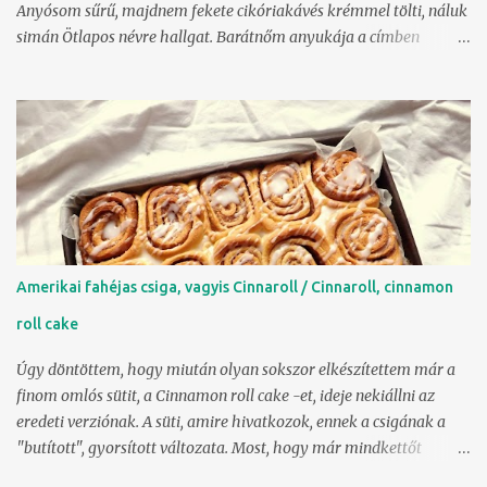
Anyósom sűrű, majdnem fekete cikóriakávés krémmel tölti, náluk
simán Ötlapos névre hallgat. Barátnőm anyukája a címben
említetten beszél róla, és nem ő az egyetlen, aki ezt a fura szót
használja. Én pedig anyum és anyósom krémjei közötti arany
középúton maradok, bőven vaníliás, de nem túl édes, és remek
módon kávés, de nem keserű.
Amerikai fahéjas csiga, vagyis Cinnaroll / Cinnaroll, cinnamon
roll cake
Úgy döntöttem, hogy miután olyan sokszor elkészítettem már a
finom omlós sütit, a Cinnamon roll cake -et, ideje nekiállni az
eredeti verziónak. A süti, amire hivatkozok, ennek a csigának a
"butított", gyorsított változata. Most, hogy már mindkettőt
ismerem, állítom, hogy a gyors verzió ízben tökéletesen hozza az