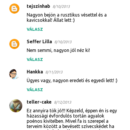
tejszínhab
8/10/2013
M
Nagyon bejön a rusztikus vésettel és a
e
kavicsokkal! Állat lett :)
g
VÁLASZ
j
Seffer Lilla
e
8/10/2013
g
Nem semmi, nagyon jól néz ki!
y
VÁLASZ
z
Hankka
8/11/2013
é
Ügyes vagy, nagyon eredeti és egyedi lett! :)
s
VÁLASZ
e
k
teller-cake
8/12/2013
Ez annyira tök jó!!! Képzeld, éppen én is egy
házassági évfordulós tortán agyalok
poénos kivitelben. Mivel fa is szerepel a
terveim között a bevésett szívecskédet ha