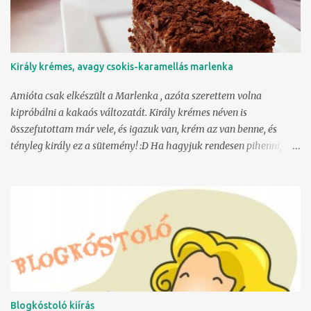
Király krémes, avagy csokis-karamellás marlenka
Amióta csak elkészült a Marlenka , azóta szerettem volna
kipróbálni a kakaós változatát. Király krémes néven is
összefutottam már vele, és igazuk van, krém az van benne, és
tényleg király ez a sütemény! :D Ha hagyjuk rendesen pihenni,
azaz nem kaszaboljuk fel pár órán belül, akkor a tészta szépen
felpuhul, összeérnek az ízek, olvad a szájban, mégsem tömény.
Hmm... Igaz, hosszas, macerás meló, de valamit valamiért, nem?
Lássuk. Tészta 550 g liszt 2 púpos evőkanál holland kakaó (vagy 4
evőkanál sima) 100 g vaj (vaj! nem margarin!) 2 evőkanál méz 2
nagy tojás 250 g cukor 1 evőkanál szódabikarbóna 1 teáskanál
ecet (tejföl, ha kell) Krém 1 adag dulce de leche (tejkaramell krém,
azaz házi sűrített tejes karamell) 200 g vaj (szintén nem
margarin) 1 tasak vaníliás pudingpor (40 g) 2,5 dl tej konyak A
Blogkóstoló kiírás