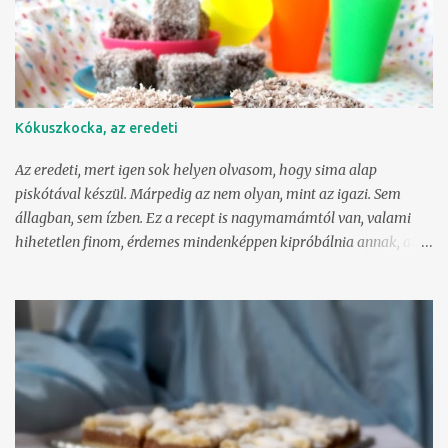
lefordíthatatlan szójáték, netán tájegység nem ragaszkodik
ahhoz, hogy ne hívhassam a saját nevén. Tejkaramella akkor lesz
(tehát plusz egy "a"), ha teljesen megdermedve, szikkasztva, kis
kockákra vágva kerül tálalásra. Hogy hogy akadtam rá? ITT
olvastam először arról, hogyan ne vadásszak dobozos
Kókuszkocka, az eredeti
konzervtejre, sem ne vegyek horroráron tejporos, bűnédes
tubusost. Hisz meg tudom csinálni én is! :) A fenti kép az ő receptjét
Az eredeti, mert igen sok helyen olvasom, hogy sima alap
hozza hűen. Isteni finom. Igen, félúton járva (kb. 3...
piskótával készül. Márpedig az nem olyan, mint az igazi. Sem
állagban, sem ízben. Ez a recept is nagymamámtól van, valami
hihetetlen finom, érdemes mindenképpen kipróbálnia annak, aki
így még nem kóstolta! Létezett gyerekkoromban egy sarki kis
cuki, ahol öklömnyi puncsgolyókat, téglányi kókuszkockákat,
emeletmagas krémeseket adtak apróért, és ez pontosan
ugyanolyan. Ha mamainak nem volt kedve sütni, hát
kikönyörögtem magamnak egy téglát. :)) A tésztához 1 egész tojás
50 g vaj 200 g kristálycukor 280 g liszt 1 sütőpor 2 evőkanál méz
150 ml tej 1 evőkanál kakaó kortynyi rum A lágy vajat kikavarjuk
a cukorral, mézzel és tojással, hozzáadjuk a tejet, kakaót, lisztet.,