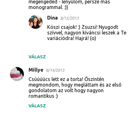
megengeded - lenyúlom, persze más
monogrammal. :))
Dina
8/12/2013
Köszi csajok! :) Zsuzsi! Nyugodt
szívvel, nagyon kíváncsi leszek a Te
variációdra! Hajrá! (o)
VÁLASZ
Millye
8/14/2013
Csúúúúcs lett ez a torta! Őszintén
megmondom, hogy megláttam és az első
gondolatom az volt hogy nagyon
romantikus :)
VÁLASZ