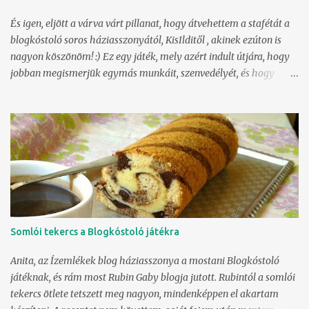
karamellkrémmel kezdjük, az szépen elfődigél, amíg a lapokat
sütjük. A tésztához először lábosban összemelegítjük a cukrot,
És igen, eljött a várva várt pillanat, hogy átvehettem a stafétát a
szódabikarbónát...
blogkóstoló soros háziasszonyától, KisIlditől , akinek ezúton is
nagyon köszönöm! :) Ez egy játék, mely azért indult útjára, hogy
jobban megismerjük egymás munkáit, szenvedélyét, és hogy
kedvet csináljunk másoknak is a receptekhez, bebizonyítandó,
hogy mindegyik kipróbált, működő leírás. Persze változtatások,
csavarok megengedettek, hiszen mindenkinek más a szája íze,
ami megint csak pozitívum, így talán rávezetünk mindenkit, hogy
a recept nem kőbe vésett, bátran lehet megérzésünknek,
ízlésünknek engedve változtatni rajtuk. 2013. augusztus 22-éig
várom azon lelkes konyhatündérek jelentkezését, akik (szigorú
leszek!): rendelkeznek gasztro témájú, magyar nyelvű (legalább
az egyik nyelv magyar legyen, megkönnyítve a nem többnyelvű
Somlói tekercs a Blogkóstoló játékra
játékosok dolgát) bloggal, minimum 50 ételrecept szerepel a
blogon, vállalják, hogy elkészítenek a kisorsolt párjuktól
Anita, az Ízemlékek blog háziasszonya a mostani Blogkóstoló
minimum egy ételt, desszertet, határidőig el is küld...
játéknak, és rám most Rubin Gaby blogja jutott. Rubintól a somlói
tekercs ötlete tetszett meg nagyon, mindenképpen el akartam