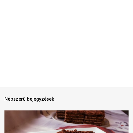
é
s
e
Népszerű bejegyzések