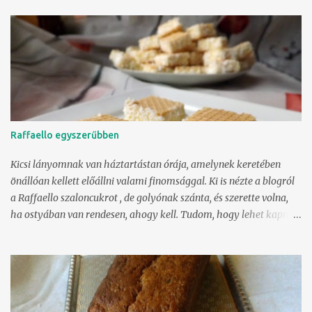
élményt, állagban viszont ez jobb, mégiscsak foszlós kalácstészta.
:) Nem, nem másoltam sehonnan a receptet. A tészta a saját,
mindig használt kalácstésztám, a krém pedig a sütemény krémje,
eredetileg is ezt használják. A látszat ellenére ez nem sima fahéjas
csiga, sokkal több annál. Igazán foszlós, puha, szaftos, és őrjítően
fahéjas. Mindjárt kiderül, miért. Tészta 600 g liszt 60 g lágy vaj 60
g cukor 25 g élesztő 300 ml langyos tej 1/4 teáskanál só Krém 200
g lágy vaj 200 g porcukor 1 púpos evőkanál liszt 1 evőkanál fahéj
Raffaello egyszerűbben
A lisztet tálba mérjük, közepére mélyedést alakítunk, ide jön a
lágy vaj, a cukor, a só és az élesztő. Nem f...
Kicsi lányomnak van háztartástan órája, amelynek keretében
önállóan kellett előállni valami finomsággal. Ki is nézte a blogról
a Raffaello szaloncukrot , de golyónak szánta, és szerette volna,
ha ostyában van rendesen, ahogy kell. Tudom, hogy lehet kapni
gömbökkel felszerelt ostyalapot, de eredménytelenül jártuk körbe
a várost érte, az online rendelés pedig nem fért bele sem időben,
sem máshogy. Elkészítettük tehát sima ostyalappal. Oké, nem
gömb, de ízélményre teljesen hozta, amit vártunk tőle. :) Mellesleg
biztos, hogy van pár olyan háziasszony, aki nem jut gömbös